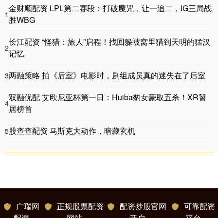
金财顺配资 LPL第二赛段：打破魔咒，让一追二，IG三局战
1
胜WBG
长江配资 “怪猎：旅人”启程！找回躲被窝里猎到天明的猛汉
2
记忆
两融策略 拍《后室》电影时，剧组成员真的迷失在了后室
3
双融优配 艾欧尼亚杯第一日：Huiba豹女豪取五杀！XR暂
4
居榜首
股查查配资 马斯克大动作，暗藏玄机
5
广瑞网
正规股票配资
配资炒股官网
可靠配资
配资
网站
开户
平台