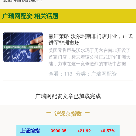
广瑞网配资 相关话题
赢证策略 沃尔玛南非门店开业，正式
进军非洲市场
美国零售巨头沃尔玛于周六在南非开设了
首家门店，标志着该公司正式进军非洲大
陆，力求在这一竞争激烈的市场中占据一
席之地。 逾百名消费者在店外排队数小
查看：
113
分类：
广瑞网配资
时，只为享受沃尔....
广瑞网配资文章已加载完成
沪深京指数
上证综指
3900.35
+21.92
+0.57%