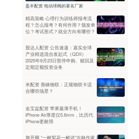
盈丰配资 电动球阀的著名厂家
精高策略 心理行为训练师报考流
程？怎么报考？有何作用？颁发单
位？考试形式？就业方向有哪些？
股达人配资 公告速递：嘉实全球
产业精选混合发起式（QDII）
2025年9月23日暂停申购、赎回及
定期定额投资业务
米配资 善睐物联：正规物联卡适
合哪些场景？
金宝盆配资 苹果最薄手机！
iPhone Air厚度仅5.6mm，比历代
iPhone更耐用
旗开网 “一树梨花一树诗”吉林作家