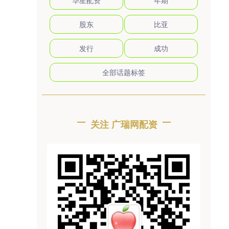
华星配资
年期
股东
比亚
发行
成功
全部话题标签
关注 广瑞网配资