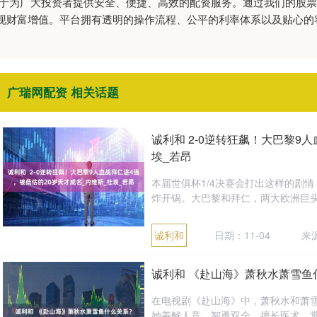
力于为广大投资者提供安全、便捷、高效的配资服务。通过我们的股
现财富增值。平台拥有透明的操作流程、公平的利率体系以及贴心的
广瑞网配资 相关话题
诚利和 2-0逆转狂飙！大巴黎9
埃_若昂
本届世俱杯1/4决赛会打出这样的剧
炸开锅。大巴黎和拜仁，两大欧洲巨头，
诚利和
日期：11-04
来
诚利和 《赴山海》萧秋水萧雪鱼
在电视剧《赴山海》中，萧秋水和萧
她善解人意，智勇双全，擅长医术，常