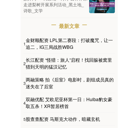
走进梨树开展系列活动_黑土地_
诗歌_文学
最新文章
金财顺配资 LPL第二赛段：打破魔咒，让一
1
追二，IG三局战胜WBG
长江配资 “怪猎：旅人”启程！找回躲被窝里
2
猎到天明的猛汉记忆
两融策略 拍《后室》电影时，剧组成员真的
3
迷失在了后室
双融优配 艾欧尼亚杯第一日：Huiba豹女豪
4
取五杀！XR暂居榜首
股查查配资 马斯克大动作，暗藏玄机
5