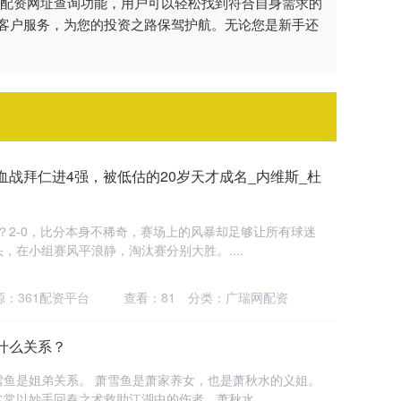
票配资网址查询功能，用户可以轻松找到符合自身需求的
客户服务，为您的投资之路保驾护航。无论您是新手还
人血战拜仁进4强，被低估的20岁天才成名_内维斯_杜
情？2-0，比分本身不稀奇，赛场上的风暴却足够让所有球迷
在小组赛风平浪静，淘汰赛分别大胜。....
源：361配资平台
查看：
81
分类：
广瑞网配资
什么关系？
雪鱼是姐弟关系。 萧雪鱼是萧家养女，也是萧秋水的义姐。
常以妙手回春之术救助江湖中的伤者。萧秋水....