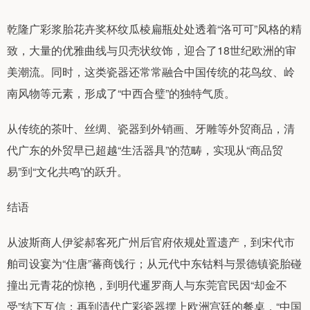
乾隆广彩浆胎花卉奖杯纹瓜棱扁瓶处处透着“洛可可”风格的精
致，大量的优雅曲线与贝壳状纹饰，迎合了18世纪欧洲的审
美潮流。同时，这类瓷器还常常融合中国传统的花鸟纹、岭
南风物等元素，形成了“中西合璧”的独特气质。
从传统的茶叶、丝绸、瓷器到外销画、牙雕等外贸商品，清
代广东的外贸早已超越“生活器具”的范畴，实现从“商品贸
易”到“文化共鸣”的跃升。
结语
从波斯商人伊娑郝客死广州后官府依规处置遗产，到宋代市
舶司设宴为“住唐”蕃商饯行；从元代中东钴料与景德镇瓷胎碰
撞出元青花的惊艳，到明代暹罗商人与东莞官民因“却金不
受”结下互信；再到清代广彩瓷器摆上欧洲宫廷的餐桌，“中国