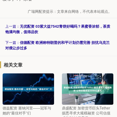
广瑞网配资提示：文章来自网络，不代表本站观点。
上一篇：
无优配资 03紫大益7542青饼好喝吗？果蜜香浓郁，茶质
饱满均衡，值得品饮
下一篇：
信德配资 欧洲称特朗普的和平计划仍需完善 担忧乌克兰
对俄让步过多
相关文章
德益配资 塞纳河里——冠军与
鼎盛配资 加密货币巨头Tether
她的“最佳对手”们
据悉寻求大规模融资 公司估值