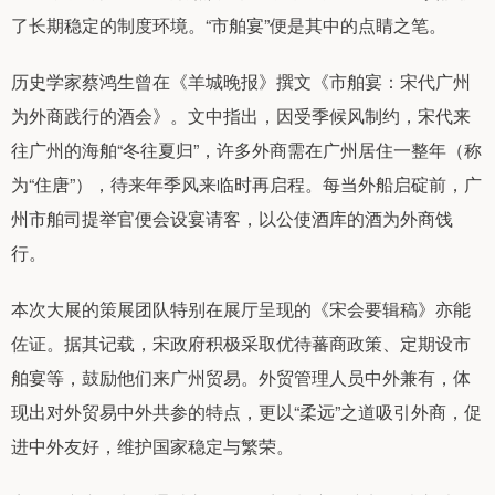
了长期稳定的制度环境。“市舶宴”便是其中的点睛之笔。
历史学家蔡鸿生曾在《羊城晚报》撰文《市舶宴：宋代广州
为外商践行的酒会》。文中指出，因受季候风制约，宋代来
往广州的海舶“冬往夏归”，许多外商需在广州居住一整年（称
为“住唐”），待来年季风来临时再启程。每当外船启碇前，广
州市舶司提举官便会设宴请客，以公使酒库的酒为外商饯
行。
本次大展的策展团队特别在展厅呈现的《宋会要辑稿》亦能
佐证。据其记载，宋政府积极采取优待蕃商政策、定期设市
舶宴等，鼓励他们来广州贸易。外贸管理人员中外兼有，体
现出对外贸易中外共参的特点，更以“柔远”之道吸引外商，促
进中外友好，维护国家稳定与繁荣。