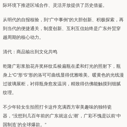
际环境下推进区域合作、灵活开放提供了历史借鉴。
从明代的自报核验，到“广中事例”的大胆创新、积极探索，再
到当代的便捷通关，制度创新、互利互信始终是广东外贸穿
越周期的核心动力。
清代：商品输出到文化共鸣
乾隆广彩浆胎花卉奖杯纹瓜棱扁瓶在柔和灯光的照射下，瓶
身上“C”形“S”形的洛可可曲线显得优雅唯美。暖黄色的光线漫
过玻璃展柜，衬得瓶身愈发温润，精致得仿佛能触摸到细腻
纹理。
不少年轻女生拍照打卡这件充满西方审美趣味的独特瓷
器，“没想到几百年前的广东就这么‘潮’，广彩不愧是以前‘中
国制造’的全球爆款。”