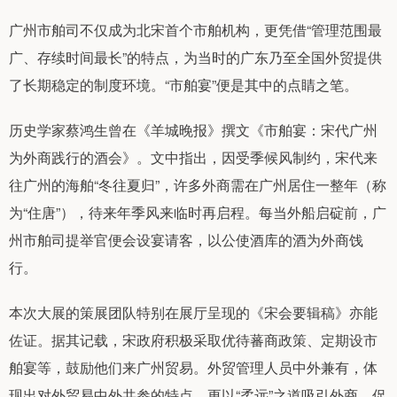
广州市舶司不仅成为北宋首个市舶机构，更凭借“管理范围最
广、存续时间最长”的特点，为当时的广东乃至全国外贸提供
了长期稳定的制度环境。“市舶宴”便是其中的点睛之笔。
历史学家蔡鸿生曾在《羊城晚报》撰文《市舶宴：宋代广州
为外商践行的酒会》。文中指出，因受季候风制约，宋代来
往广州的海舶“冬往夏归”，许多外商需在广州居住一整年（称
为“住唐”），待来年季风来临时再启程。每当外船启碇前，广
州市舶司提举官便会设宴请客，以公使酒库的酒为外商饯
行。
本次大展的策展团队特别在展厅呈现的《宋会要辑稿》亦能
佐证。据其记载，宋政府积极采取优待蕃商政策、定期设市
舶宴等，鼓励他们来广州贸易。外贸管理人员中外兼有，体
现出对外贸易中外共参的特点，更以“柔远”之道吸引外商，促