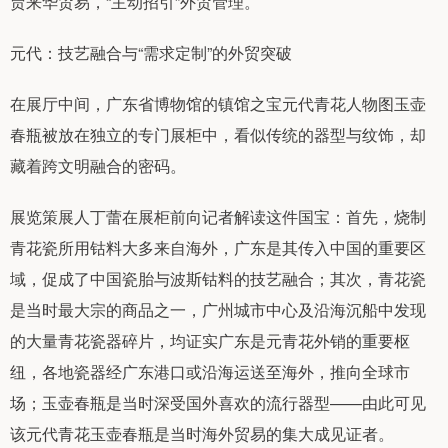
贾来华贸易，“主动招引”外贸管理。
元代：技艺融合与“需求定制”的外贸突破
在展厅中间，广东省博物馆的镇馆之宝元代青花人物图玉壶
春瓶被放在独立的专门展柜中，看似传统的器型与纹饰，却
藏着跨文明融合的密码。
展览策展人丁蕾在展柜前向记者解读这件国宝：首先，烧制
青花瓷所用钴料大多来自海外，广东是其传入中国的重要区
域，促成了中国瓷胎与波斯钴料的技艺融合；其次，青花瓷
是当时最大宗的商品之一，广州城市中心及沿海沉船中发现
的大量青花瓷器碎片，均证实广东是元青花外销的重要枢
纽，各地瓷器经广东港口或沿海运送至海外，推向全球市
场；玉壶春瓶是当时深受国外喜欢的流行器型——由此可见
该元代青花玉壶春瓶是当时海外贸易的集大成见证者。