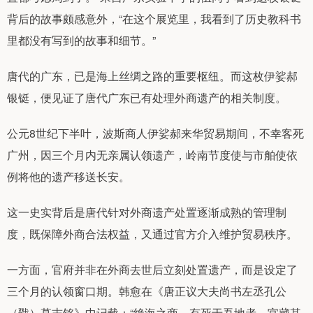
背后的故事颇感意外，“在这个展览里，我看到了历史教科书
里都没有写到的故事和细节。”
唐代的广东，已是海上丝绸之路的重要枢纽。而这枚伊娑郝
银铤，便见证了唐代广东已有处理外商遗产的相关制度。
公元8世纪下半叶，波斯商人伊娑郝来华贸易期间，不幸客死
广州，因三个月内无亲属认领遗产，岭南节度使与市舶使依
例将他的遗产移送长安。
这一史实背后是唐代针对外商遗产处置逐渐成熟的管理制
度，既保障外商合法权益，又通过官方介入维护贸易秩序。
一方面，官府并非在外商去世后立刻处置遗产，而是设定了
三个月的认领窗口期。韩愈在《唐正议大夫尚书左丞孔公
（戣）墓志铭》中记载：“绝海之商，有死于吾地者，官藏其