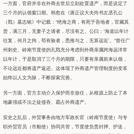
一方面，官府并非在外商去世后立刻处置遗产，而是设定了
三个月的认领窗口期。韩愈在《唐正议大夫尚书左丞孔公
（戣）墓志铭》中记载：“绝海之商，有死于吾地者，官藏其
货，满三月，无妻子之请者，尽没有之。公曰：‘海道以年计
往复，何月之拘，苟有验者，悉推与之，无算远近’。”曾任广
州刺史、岭南节度使的孔戣充分考虑到外商亲属跨海远洋常
以年计，于是取消了三个月的期限，只要有亲属前来认领，
不论远近都将遗产返还。这体现了外商遗产管理制度的变革
始终以人文为脉，不断探索完善。
另一方面，官方主动介入保护而非放任，从根源上防止了本
地豪强或不法之徒侵吞、霸占外商遗产。
安史之乱后，外贸事务由地方军政长官（岭南节度使）与专
职外贸官员（市舶使）协同共管，节度使负责封押、护送，