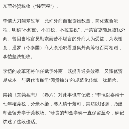
东莞外贸税收（“榷莞税”）。
李恺大刀阔斧改革，允许外商自报货物数量，简化查验流
程，明确“不封船、不抽税、不拉差役”，严禁官吏随意骚扰外
商。曾因当地官员勒索而苦不堪言的外商大为受益，为表谢
意，暹罗（今泰国）商人柰治鸦看邀集外商筹银百两相赠，
李恺坚决拒收。
李恺的改革还将信任赋予外商，既提升通关效率，又降低贸
易成本，与唐代市舶司“阅货抽分”的规范化传统一脉相承。
崇祯《东莞县志》（卷六）对此事也有记载：“李恺以嘉靖十
七年榷莞税，分毫不染，彝人请于藩司，崇坊以报德，乃建
却金留芳亭于莞教场。”珍贵的却金亭碑一直保留至今，碑记
讲述了这段佳话。