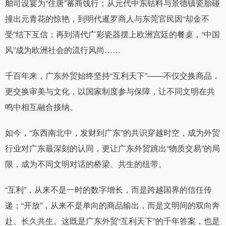
舶司设宴为“住唐”蕃商饯行；从元代中东钴料与景德镇瓷胎碰
撞出元青花的惊艳，到明代暹罗商人与东莞官民因“却金不
受”结下互信；再到清代广彩瓷器摆上欧洲宫廷的餐桌，“中国
风”成为欧洲社会的流行风尚……
千百年来，广东外贸始终坚持“互利天下”——不仅交换商品，
更交换审美与文化，以国家制度参与保障，让不同文明在共
鸣中相互融合接纳。
如今，“东西南北中，发财到广东”的共识穿越时空，成为外贸
行业对广东最深刻的认同，更让广东外贸跳出“物质交易”的局
限，成为不同文明对话的桥梁、共生的纽带。
“互利”，从来不是一时的数字增长，而是跨越国界的信任传
递；“开放”，从来不是单向的商品输出，而是文明间的双向奔
赴、长久共生。这既是广东外贸“互利天下”的千年答案，也是