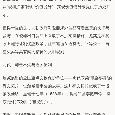
从“规模扩张”转向“价值提升”、实现价值链升级提供了历史启
示。
值得一提的是，元朝政府对瓷器海外贸易有着直接的扶持与
参与，在瓷器出口贸易上采取了不少支持措施，尤其是在税
收上施行让利优惠政策，注重遵循互通有无、平等公平、自
愿买卖等具有契约精神的文明规则。
明代：却金不受与通关便利
展览展出的全国重点文物保护单位——明代东莞“却金亭碑”的
碑文拓片，也蕴藏着丰富的故事。这片碑文拓片记载了一段
廉政佳话：嘉靖十七年（1538年），番禺知县李恺奉命主持
东莞外贸税收（“榷莞税”）。
李恺大刀阔斧改革，允许外商自报货物数量，简化查验流