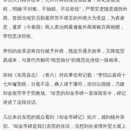
程，明确“不封船、不抽税、不拉差役”，严禁官吏随意骚扰外
商。曾因当地官员勒索而苦不堪言的外商大为受益，为表谢
意，暹罗（今泰国）商人柰治鸦看邀集外商筹银百两相赠，
李恺坚决拒收。
李恺的改革还将信任赋予外商，既提升通关效率，又降低贸
易成本，与唐代市舶司“阅货抽分”的规范化传统一脉相承。
崇祯《东莞县志》（卷六）对此事也有记载：“李恺以嘉靖十
七年榷莞税，分毫不染，彝人请于藩司，崇坊以报德，乃建
却金留芳亭于莞教场。”珍贵的却金亭碑一直保留至今，碑记
讲述了这段佳话。
几位来自东莞的观众看到《却金亭碑记》拓片，感到格外亲
切。“却金亭碑是我们东莞的佳话，没想到在省博外贸大展上