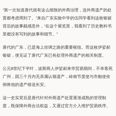
“第一次知道唐代就有这么细致的外商治理，连外商遗产的处
置都考虑周到了。”来自广东实验中学的伍同学看到这枚银铤
背后的故事颇感意外，“在这个展览里，我看到了历史教科书
里都没有写到的故事和细节。”
唐代的广东，已是海上丝绸之路的重要枢纽。而这枚伊娑郝
银铤，便见证了唐代广东已有处理外商遗产的相关制度。
公元8世纪下半叶，波斯商人伊娑郝来华贸易期间，不幸客死
广州，因三个月内无亲属认领遗产，岭南节度使与市舶使依
例将他的遗产移送长安。
这一史实背后是唐代针对外商遗产处置逐渐成熟的管理制
度，既保障外商合法权益，又通过官方介入维护贸易秩序。