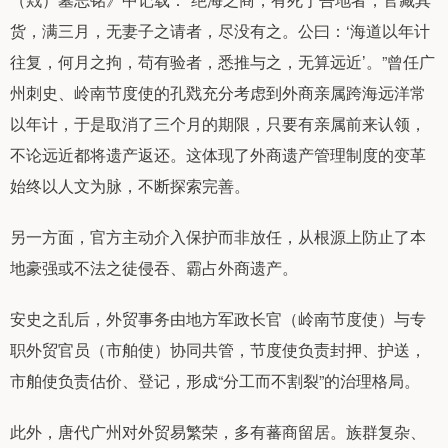
货，满三月，无妻子之请者，尽没有之。公曰：‘海道以年计
往复，何月之拘，苟有验者，悉推与之，无算远近’。”曾任广
州刺史、岭南节度使的孔戣充分考虑到外商亲属跨海远洋常
以年计，于是取消了三个月的期限，只要有亲属前来认领，
不论远近都将遗产返还。这体现了外商遗产管理制度的变革
始终以人文为脉，不断探索完善。
另一方面，官方主动介入保护而非放任，从根源上防止了本
地豪强或不法之徒侵吞、霸占外商遗产。
安史之乱后，外贸事务由地方军政长官（岭南节度使）与专
职外贸官员（市舶使）协同共管，节度使负责封押、护送，
市舶使负责估价、登记，形成“分工而不割裂”的治理格局。
此外，唐代广州对外贸易繁荣，多有蕃商留居。族群复杂、