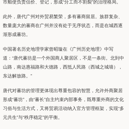
市舶使负责估价、登记，形成“分工而不割裂”的治理格局。
此外，唐代广州对外贸易繁荣，多有蕃商留居。族群复杂、
数量庞大的蕃商在广州并没有处于无序状态，而是在城西逐
渐形成蕃坊。
中国著名历史地理学家曾昭璇在《广州历史地理》中写
道：“唐代蕃坊是一个外国商人聚居区，不是一条街。北到中
山路，南达惠福路和大德路，西抵人民路（西城之城墙），
东达解放路。”
唐代对蕃坊的管理更体现出尊重包容的智慧，允许外商聚居
形成“蕃坊”，由“蕃长”自主约束内部事务，既尊重外商的文化
习俗与生活方式，又将贸易活动纳入官方管理框架，实现“多
元共生”与“秩序稳定”的平衡。