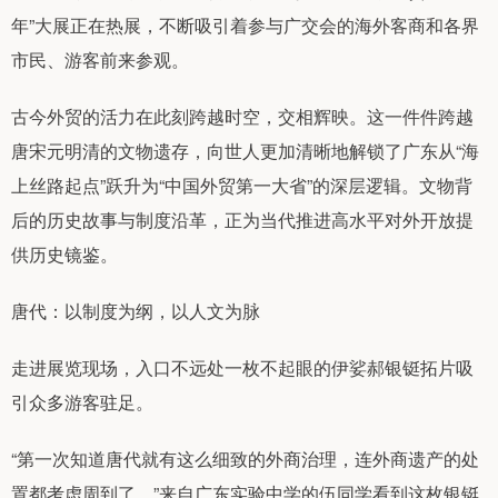
年”大展正在热展，不断吸引着参与广交会的海外客商和各界
市民、游客前来参观。
古今外贸的活力在此刻跨越时空，交相辉映。这一件件跨越
唐宋元明清的文物遗存，向世人更加清晰地解锁了广东从“海
上丝路起点”跃升为“中国外贸第一大省”的深层逻辑。文物背
后的历史故事与制度沿革，正为当代推进高水平对外开放提
供历史镜鉴。
唐代：以制度为纲，以人文为脉
走进展览现场，入口不远处一枚不起眼的伊娑郝银铤拓片吸
引众多游客驻足。
“第一次知道唐代就有这么细致的外商治理，连外商遗产的处
置都考虑周到了。”来自广东实验中学的伍同学看到这枚银铤