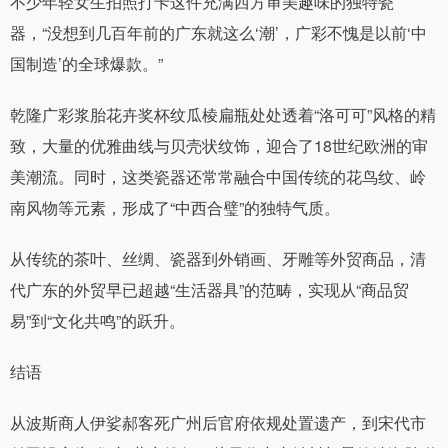
不少年轻女生拍照打卡这件充满西方审美趣味的独特瓷
器，“没想到几百年前的广东就这么‘潮’，广彩不愧是以前‘中
国制造’的全球爆款。”
乾隆广彩浆胎花卉奖杯纹瓜棱扁瓶处处透着“洛可可”风格的精
致，大量的优雅曲线与贝壳状纹饰，迎合了18世纪欧洲的审
美潮流。同时，这类瓷器还常常融合中国传统的花鸟纹、岭
南风物等元素，形成了“中西合璧”的独特气质。
从传统的茶叶、丝绸、瓷器到外销画、牙雕等外贸商品，清
代广东的外贸早已超越“生活器具”的范畴，实现从“商品贸
易”到“文化共鸣”的跃升。
结语
从波斯商人伊娑郝客死广州后官府依规处置遗产，到宋代市