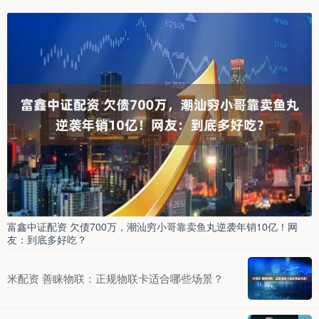
富鑫中证配资 欠债700万，潮汕穷小哥靠卖鱼丸逆袭年销10亿！网
友：到底多好吃？
米配资 善睐物联：正规物联卡适合哪些场景？