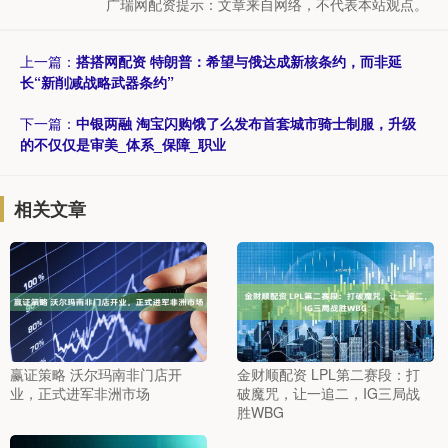
广瑞网配资提示：文章来自网络，不代表本站观点。
上一篇：
搭搭网配资 特朗普：希望与俄达成新核条约，而非延
长“新削减战略武器条约”
下一篇：
中银两融 淘宝闪购饿了么发布首套城市骑士制服，升级
的不仅仅是审美_体系_保障_职业
相关文章
赢证策略 沃尔玛南非门店开
金财顺配资 LPL第二赛段：打
业，正式进军非洲市场
破魔咒，让一追二，IG三局战
胜WBG