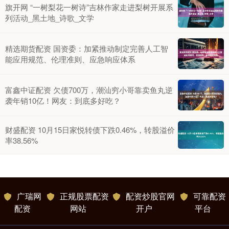
旗开网 “一树梨花一树诗”吉林作家走进梨树开展系
列活动_黑土地_诗歌_文学
精选期货配资 国资委：加紧推动制定完善人工智
能应用规范、伦理准则、应急响应体系
富鑫中证配资 欠债700万，潮汕穷小哥靠卖鱼丸逆
袭年销10亿！网友：到底多好吃？
财盛配资 10月15日家悦转债下跌0.46%，转股溢价
率38.56%
广瑞网
正规股票配资
配资炒股官网
可靠配资
配资
网站
开户
平台