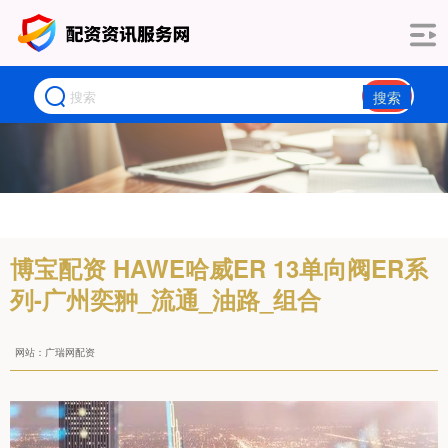
搜索
博宝配资 HAWE哈威ER 13单向阀ER系
列-广州奕翀_流通_油路_组合
网站：广瑞网配资