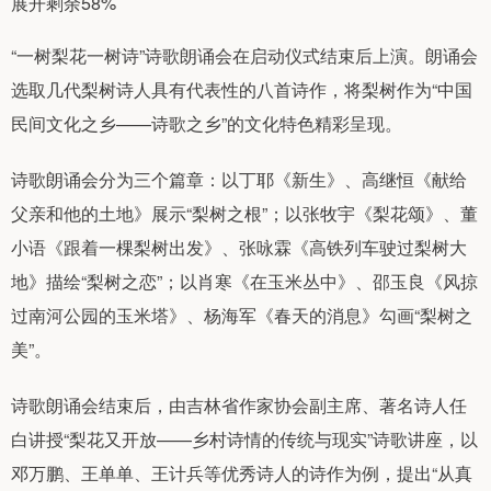
展开剩余58%
“一树梨花一树诗”诗歌朗诵会在启动仪式结束后上演。朗诵会
选取几代梨树诗人具有代表性的八首诗作，将梨树作为“中国
民间文化之乡——诗歌之乡”的文化特色精彩呈现。
诗歌朗诵会分为三个篇章：以丁耶《新生》、高继恒《献给
父亲和他的土地》展示“梨树之根”；以张牧宇《梨花颂》、董
小语《跟着一棵梨树出发》、张咏霖《高铁列车驶过梨树大
地》描绘“梨树之恋”；以肖寒《在玉米丛中》、邵玉良《风掠
过南河公园的玉米塔》、杨海军《春天的消息》勾画“梨树之
美”。
诗歌朗诵会结束后，由吉林省作家协会副主席、著名诗人任
白讲授“梨花又开放——乡村诗情的传统与现实”诗歌讲座，以
邓万鹏、王单单、王计兵等优秀诗人的诗作为例，提出“从真