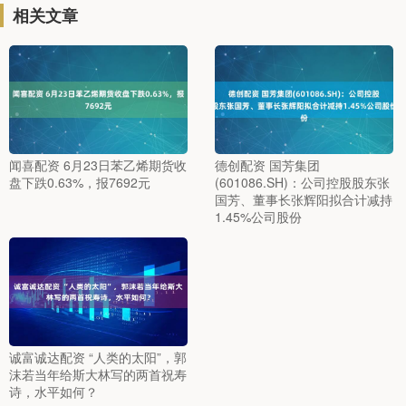
相关文章
闻喜配资 6月23日苯乙烯期货收
德创配资 国芳集团
盘下跌0.63%，报7692元
(601086.SH)：公司控股股东张
国芳、董事长张辉阳拟合计减持
1.45%公司股份
诚富诚达配资 “人类的太阳”，郭
沫若当年给斯大林写的两首祝寿
诗，水平如何？