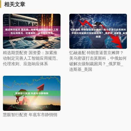
相关文章
精选期货配资 国资委：加紧推
忆融速配 特朗普逼普京摊牌？
动制定完善人工智能应用规范、
美乌密谋打击莫斯科，中俄如何
伦理准则、应急响应体系
破解次级制裁困局？_俄罗斯_
连斯基_美国
慧眼智行配资 年底车市静悄悄