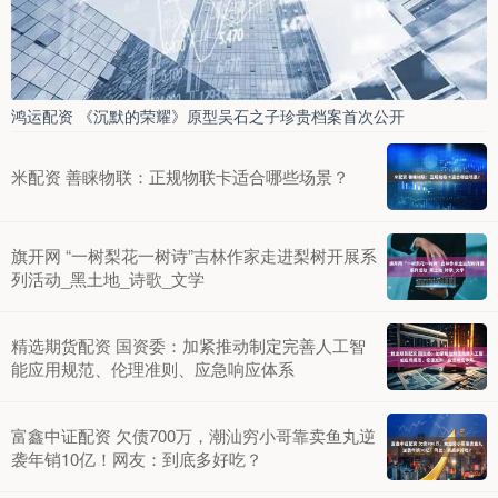
鸿运配资 《沉默的荣耀》原型吴石之子珍贵档案首次公开
米配资 善睐物联：正规物联卡适合哪些场景？
旗开网 “一树梨花一树诗”吉林作家走进梨树开展系
列活动_黑土地_诗歌_文学
精选期货配资 国资委：加紧推动制定完善人工智
能应用规范、伦理准则、应急响应体系
富鑫中证配资 欠债700万，潮汕穷小哥靠卖鱼丸逆
袭年销10亿！网友：到底多好吃？